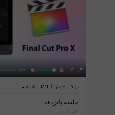
05:21
Mute
Settings
PIP
Enter
fullscreen
0
دلو 26، 1401
دانلود
جلسه پانزدهم
جلسه پانزدهم