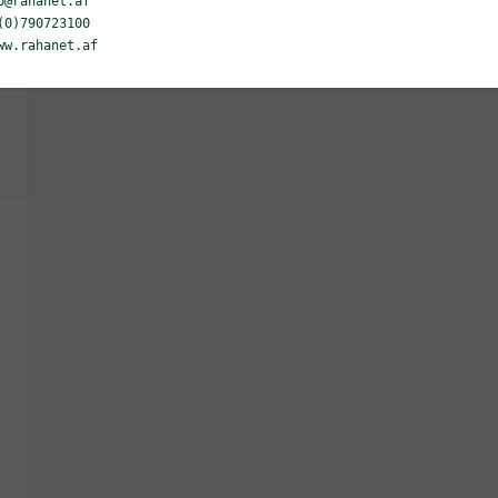
o@rahanet.af
(0)790723100
ww.rahanet.af