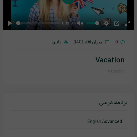
Play
00:00
Play
Mute
Settings
PIP
Ente
fulls
0
میزان 04، 1401
دانلود
Vacation
Vacation
برنامه درسی
English Advanced