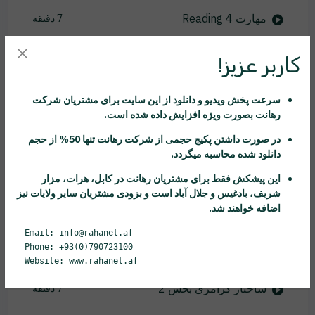
مهارت Reading 4
7 دقیقه
Technology & You
11 دقیقه
کاربر عزیز!
مکالمه ششم
9 دقیقه
سرعت پخش ویدیو و دانلود از این سایت برای مشتریان شرکت
رهانت
بصورت ویژه افزایش داده شده است.
پرکردن جاهای خالی
7 دقیقه
در صورت داشتن پکیج حجمی از شرکت
رهانت
تنها 50% از حجم
در مورد وسائل خانه
9 دقیقه
دانلود شده محاسبه میگردد.
این پیشکش فقط برای مشتریان
رهانت
در کابل، هرات، مزار
مهارت Reading 5
6 دقیقه
شریف، بادغیس و جلال آباد است و بزودی مشتریان سایر ولایات نیز
اضافه خواهند شد.
Stying in Shape
8 دقیقه
Email: info@rahanet.af
Phone: +93(0)790723100
ساختار گرامری
10 دقیقه
Website: www.rahanet.af
ساختار گرامری بخش 2
7 دقیقه