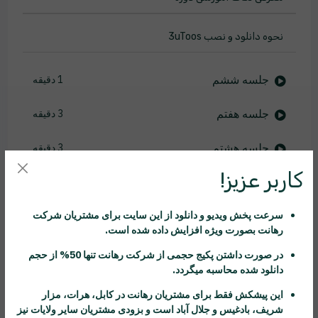
نحوه دانلود و نصب 3uToos
جلسه ششم
1 دقیقه
جلسه هفتم
3 دقیقه
جلسه هشتم
3 دقیقه
کاربر عزیز!
جلسه نهم
11 دقیقه
سرعت پخش ویدیو و دانلود از این سایت برای مشتریان شرکت
جلسه دهم
11 دقیقه
رهانت
بصورت ویژه افزایش داده شده است.
جلسه یازدهم
11 دقیقه
در صورت داشتن پکیج حجمی از شرکت
رهانت
تنها 50% از حجم
دانلود شده محاسبه میگردد.
این پیشکش فقط برای مشتریان
رهانت
در کابل، هرات، مزار
نحوه نصب iOS و دور زدن iCloud از راه دور
شریف، بادغیس و جلال آباد است و بزودی مشتریان سایر ولایات نیز