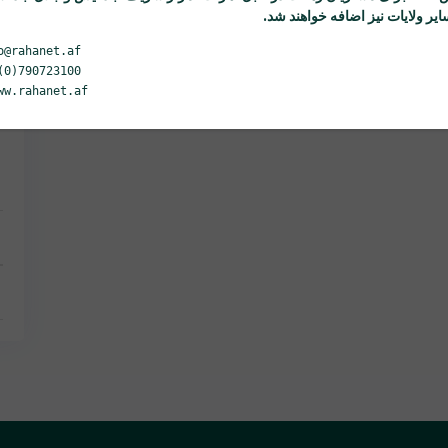
یر ولایات نیز اضافه خواهند شد.
o@rahanet.af
(0)790723100
ww.rahanet.af