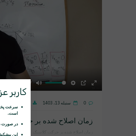
19:47
Mute
Settings
PIP
Enter
کاربر عزی
fullscreen
0
سنبله 13، 1403
دانلود
سرعت پخش 
است.
زمان اصلاح شده بر حرکت کلاس
در صورت د
زمان اصلاح شده بر حرکت کلاسیک
این پیشکش