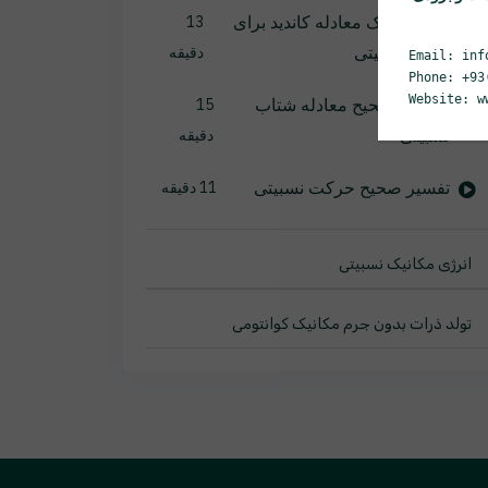
استخراج یک معادله کاندید برای
13
شتاب نسبیتی
دقیقه
Email: inf
Phone: +93
Website: w
بررسی صحیح معادله شتاب
15
نسبیتی
دقیقه
تفسیر صحیح حرکت نسبیتی
11 دقیقه
انرژی مکانیک نسبیتی
تولد ذرات بدون جرم مکانیک کوانتومی