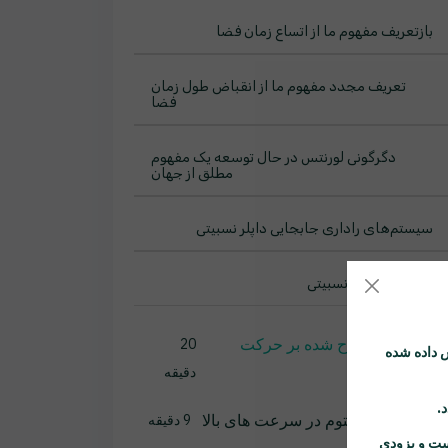
بازتعریف مفهوم ما از اتساع زمان فضا
تعریف مجدد مفهوم ما از انقباض طول زمان
فضا
دگرگونی لورنتس در حال توسعه یک مفهوم
مطلق از جهان
سیستم‌های راداری جابجایی داپلر نسبیتی
شتاب مکانیک نسبیتی
زمان اصلاح شده بر حرکت
20
 داده شده
کلاسیک
دقیقه
بقای مومنتوم در سرعت های بالا
9 دقیقه
ست و بزودی