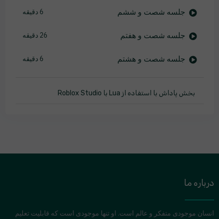
جلسه شصت و ششم
6 دقیقه
جلسه شصت و هفتم
26 دقیقه
جلسه شصت و هشتم
6 دقیقه
بخش پاداش با استفاده از Lua با Roblox Studio
درباره ما
انسان موجودی متفکر و عالم است. او تنها موجودی است که قابلیت تعلیم