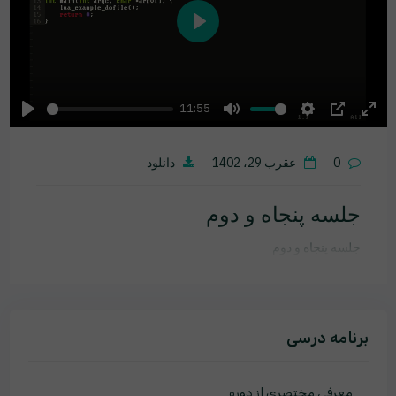
Play
11:55
Play
Mute
Settings
PIP
Ente
fulls
0
عقرب 29، 1402
دانلود
جلسه پنجاه و دوم
جلسه پنجاه و دوم
برنامه درسی
معرفی مختصری از دوره