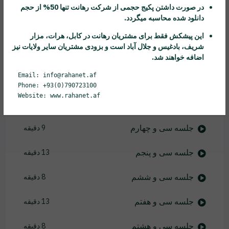
جلسه بیست و نهم
10 دقیقه
در صورت داشتن پکیج حجمی از شرکت
رهانت
تنها 50% از حجم
دانلود شده محاسبه میگردد.
جلسه سی ام
11 دقیقه
این پیشکش فقط برای مشتریان
رهانت
در کابل، هرات، مزار
شریف، بادغیس و جلال آباد است و بزودی مشتریان سایر ولایات نیز
جلسه سی و یکم
11 دقیقه
اضافه خواهند شد.
Email: info@rahanet.af
جلسه سی و دوم
15 دقیقه
Phone: +93(0)790723100
Website: www.rahanet.af
جلسه سی و سوم
9 دقیقه
جلسه سی و چهارم
9 دقیقه
جلسه سی و پنجم
13 دقیقه
جلسه سی و ششم
8 دقیقه
جلسه سی و هفتم
13 دقیقه
جلسه سی و هشتم
8 دقیقه