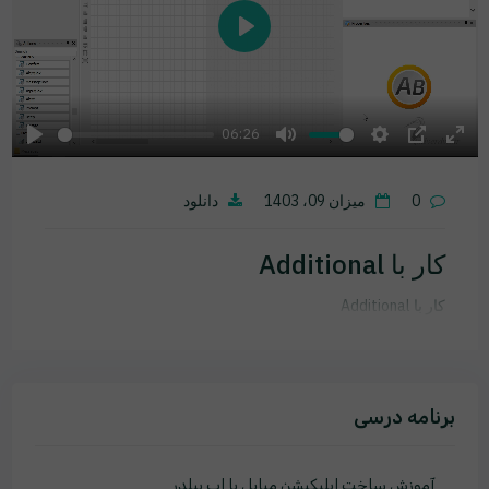
Play
06:26
Play
Mute
Settings
PIP
Ente
fulls
0
میزان 09، 1403
دانلود
کار با Additional
کار با Additional
برنامه درسی
آموزش ساخت اپلیکیشن مبایل با اپ بیلدر