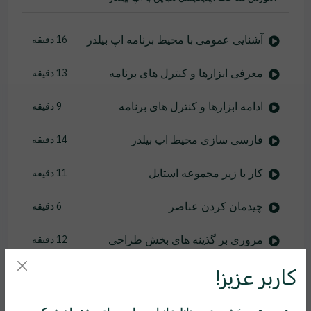
آشنایی عمومی با محیط برنامه اپ بیلدر
16 دقیقه
معرفی ابزارها و کنترل های برنامه
13 دقیقه
ادامه ابزارها و کنترل های برنامه
9 دقیقه
فارسی سازی محیط اپ بیلدر
14 دقیقه
کار با زیر مجموعه استایل
11 دقیقه
چیدمان کردن عناصر
6 دقیقه
مروری بر گذینه های بخش طراحی
12 دقیقه
کاربر عزیز!
کار با زیر شاخه های Inputs
11 دقیقه
کار با Additional
7 دقیقه