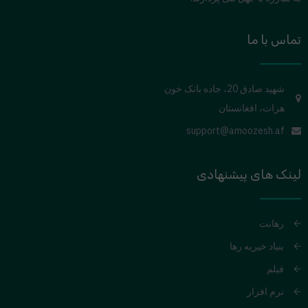
تماس با ما
شهید صادق 20، جاده بانک خون
هرات، افغانستان
support@amoozesh.af
لینک های پیشنهادی
رهانت
بنیاد خیریه رها
فیلم
نرم افزار