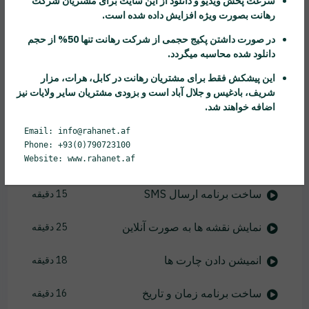
سرعت پخش ویدیو و دانلود از این سایت برای مشتریان شرکت
رهانت
بصورت ویژه افزایش داده شده است.
استفاده از Date برای درج تاریخ
13 دقیقه
در صورت داشتن پکیج حجمی از شرکت
رهانت
تنها 50% از حجم
دانلود شده محاسبه میگردد.
کار با قسمت Label و Image
13 دقیقه
این پیشکش فقط برای مشتریان
رهانت
در کابل، هرات، مزار
شریف، بادغیس و جلال آباد است و بزودی مشتریان سایر ولایات نیز
ایجاد نمودار با استفاده از Chart
13 دقیقه
اضافه خواهند شد.
بررسی پنجره خروجی
7 دقیقه
Email: info@rahanet.af
Phone: +93(0)790723100
Website: www.rahanet.af
کار با پنجره های Behaviour
14 دقیقه
ساخت برنامه ارسال SMS
15 دقیقه
نمایش نقشه ها به صورت آنلاین
25 دقیقه
انمیشن دادن چارت ها
18 دقیقه
ساخت برنامه زمان و تاریخ
16 دقیقه