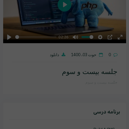
Play
02:26
Play
Mute
Settings
PIP
Ente
fulls
0
حوت 03، 1400
دانلود
جلسه بیست و سوم
جلسه بیست و سوم
برنامه درسی