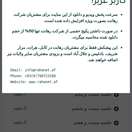
جلسه نوزدهم
2 دقیقه
سرعت پخش ویدیو و دانلود از این سایت برای مشتریان شرکت
رهانت
بصورت ویژه افزایش داده شده است.
جلسه بیستم
4 دقیقه
در صورت داشتن پکیج حجمی از شرکت
رهانت
تنها 50% از حجم
دانلود شده محاسبه میگردد.
جلسه بیست و یکم
5 دقیقه
این پیشکش فقط برای مشتریان
رهانت
در کابل، هرات، مزار
جلسه بیست و دوم
8 دقیقه
شریف، بادغیس و جلال آباد است و بزودی مشتریان سایر ولایات نیز
اضافه خواهند شد.
جلسه بیست و سوم
3 دقیقه
Email: info@rahanet.af
Phone: +93(0)790723100
جلسه بیست و چهارم
6 دقیقه
Website: www.rahanet.af
جلسه بیست و پنجم
7 دقیقه
جلسه بیست و ششم
2 دقیقه
جلسه بیست و هفتم
4 دقیقه