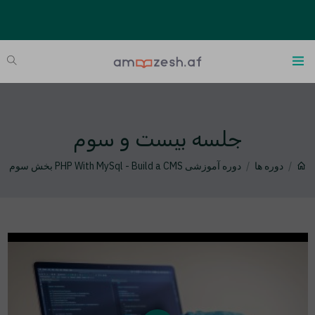
جلسه بیست و سوم
دوره ها
دوره آموزشی PHP With MySql - Build a CMS بخش سوم