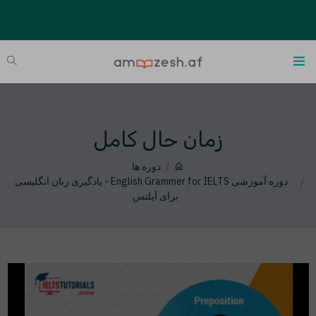
زمان حال کامل
دوره ها
دوره آموزشی English Grammer for IELTS - یادگیری زبان انگلیسی
برای آیلتس