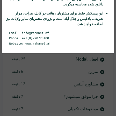
دانلود شده محاسبه میگردد.
لحن دوم زمان حال کامل
3 دقیقه
این پیشکش فقط برای مشتریان
رهانت
در کابل، هرات، مزار
شریف، بادغیس و جلال آباد است و بزودی مشتریان سایر ولایات نیز
Just
3 دقیقه
اضافه خواهند شد.
Email: info@rahanet.af
Active/Passive
6 دقیقه
Phone: +93(0)790723100
Website: www.rahanet.af
By
6 دقیقه
افعال Modal
25 دقیقه
تمرین
6 دقیقه
مشاوره آیلتس
12 دقیقه
چرا موفق نمیشویم؟
7 دقیقه
موضوعات تکمیلی
7 دقیقه