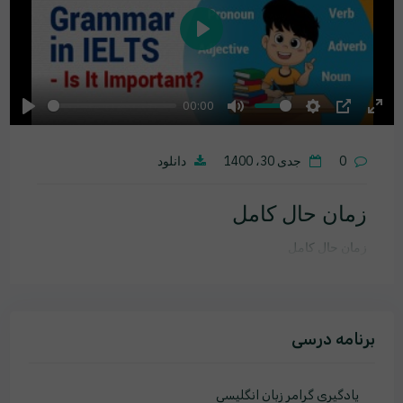
Play
00:00
Play
Mute
Settings
PIP
Ente
fulls
0
جدی 30، 1400
دانلود
زمان حال کامل
زمان حال کامل
برنامه درسی
یادگیری گرامر زبان انگلیسی