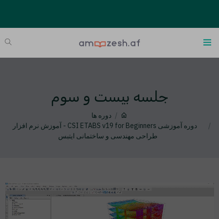
جلسه بیست و سوم
دوره ها
دوره آموزشی CSI ETABS v19 for Beginners - آموزش نرم افزار
طراحی مهندسی و ساختمانی ایتبس