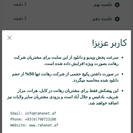
جلسه نهم
3 دقیقه
جلسه دهم
3 دقیقه
جلسه یازدهم
4 دقیقه
کاربر عزیز!
جلسه دوازدهم
3 دقیقه
سرعت پخش ویدیو و دانلود از این سایت برای مشتریان شرکت
جلسه صفر
14 دقیقه
رهانت
بصورت ویژه افزایش داده شده است.
در صورت داشتن پکیج حجمی از شرکت
رهانت
تنها 50% از حجم
جلسه سیزدهم
6 دقیقه
دانلود شده محاسبه میگردد.
جلسه چهاردهم
4 دقیقه
این پیشکش فقط برای مشتریان
رهانت
در کابل، هرات، مزار
شریف، بادغیس و جلال آباد است و بزودی مشتریان سایر ولایات نیز
اضافه خواهند شد.
جلسه پانزدهم
3 دقیقه
Email: info@rahanet.af
جلسه شانزدهم
8 دقیقه
Phone: +93(0)790723100
Website: www.rahanet.af
جلسه هفدهم
3 دقیقه