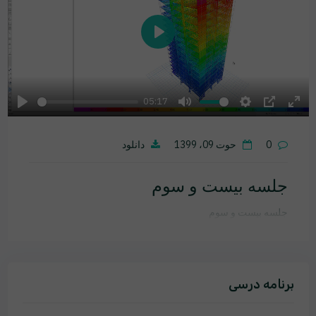
Play
05:17
Play
Mute
Settings
PIP
Ente
fulls
0
حوت 09، 1399
دانلود
جلسه بیست و سوم
جلسه بیست و سوم
برنامه درسی