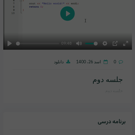
Play
09:48
Play
Mute
Settings
PIP
Ente
fulls
0
اسد 26، 1400
دانلود
جلسه دوم
جلسه دوم
برنامه درسی