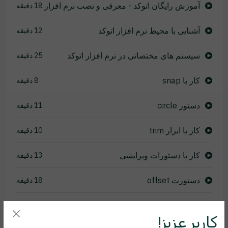
آموزش رایگان اتوکد - معرفی و نصب نرم افزار
18 دقیقه
آشنایی با محیط نرم افزار اتوکد
12 دقیقه
سیستم های مختصاتی در نرم افزار اتوکد
25 دقیقه
کار با snap
8 دقیقه
دستور circle
11 دقیقه
کار با ابزار trim
10 دقیقه
کار با دستورات ویرایشی
13 دقیقه
دستورت offset
18 دقیقه
انواع Line
18 دقیقه
کاربر عزیز!