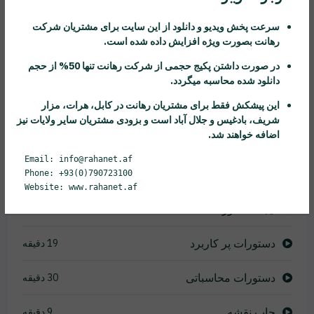
کار با گروه modify
22 دقیقه
سرعت پخش ویدیو و دانلود از این سایت برای مشتریان شرکت
تمرین با ابزار و دستورات
27 دقیقه
رهانت
بصورت ویژه افزایش داده شده است.
در صورت داشتن پکیج حجمی از شرکت
رهانت
تنها 50% از حجم
اشکال پر کاربرد
12 دقیقه
دانلود شده محاسبه میگردد.
این پیشکش فقط برای مشتریان
رهانت
در کابل، هرات، مزار
تکثیر پیشرفته ابزار array
20 دقیقه
شریف، بادغیس و جلال آباد است و بزودی مشتریان سایر ولایات نیز
اضافه خواهند شد.
ایجاد block
12 دقیقه
Email: info@rahanet.af
لایه بندی در نرم افزار اتوکد
Phone: +93(0)790723100
16 دقیقه
Website: www.rahanet.af
ایجاد هاشور
11 دقیقه
دستورات پر کاربرد
19 دقیقه
دستورات محاسباتی
30 دقیقه
چاپ نقشه
9 دقیقه