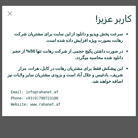
آماده سازی تصویربرای مدل سازی
8 دقیقه
کاربر عزیز!
مدل سازی دیوارها یا همان پوسته نما
35 دقیقه
سرعت پخش ویدیو و دانلود از این سایت برای مشتریان شرکت
رهانت
بصورت ویژه افزایش داده شده است.
تکمیل قسمت های باقی مانده پوسته و اضافه
23
در صورت داشتن پکیج حجمی از شرکت
رهانت
تنها 50% از حجم
کردن تعدادی از جزئیات نما
دقیقه
دانلود شده محاسبه میگردد.
ساخت چند نوع ستون کلاسیک
20 دقیقه
این پیشکش فقط برای مشتریان
رهانت
در کابل، هرات، مزار
شریف، بادغیس و جلال آباد است و بزودی مشتریان سایر ولایات نیز
اضافه خواهند شد.
ساخت جزئیات سر ستون ها
50 دقیقه
Email: info@rahanet.af
مدل سازی پنجره ها
22 دقیقه
Phone: +93(0)790723100
Website: www.rahanet.af