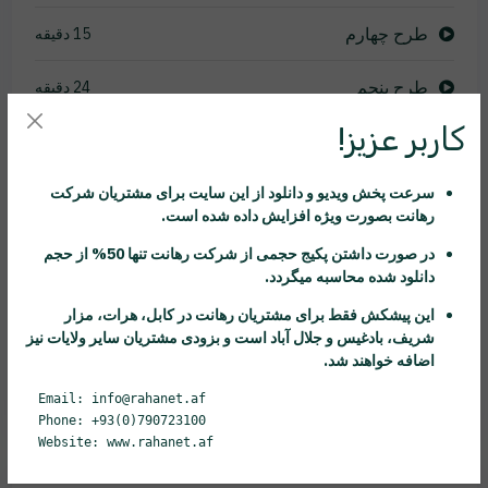
طرح چهارم
15 دقیقه
طرح پنجم
24 دقیقه
کاربر عزیز!
طرح ششم
36 دقیقه
سرعت پخش ویدیو و دانلود از این سایت برای مشتریان شرکت
طرح هفتم
21 دقیقه
رهانت
بصورت ویژه افزایش داده شده است.
طرح هشتم
13 دقیقه
در صورت داشتن پکیج حجمی از شرکت
رهانت
تنها 50% از حجم
دانلود شده محاسبه میگردد.
طرح نهم
23 دقیقه
این پیشکش فقط برای مشتریان
رهانت
در کابل، هرات، مزار
شریف، بادغیس و جلال آباد است و بزودی مشتریان سایر ولایات نیز
طرح دهم
27 دقیقه
اضافه خواهند شد.
Email: info@rahanet.af
Phone: +93(0)790723100
Website: www.rahanet.af