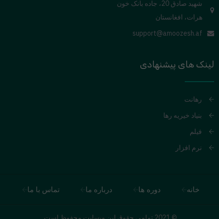
شهید صادق 20، جاده بانک خون
هرات، افغانستان
support@amoozesh.af
لینک های پیشنهادی
رهانت
بنیاد خیریه رها
فیلم
نرم افزار
خانه
دوره ها
درباره ما
تماس با ما
© 2021 تمامی حقوق این وبسایت محفوظ است.