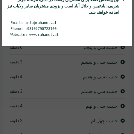
جلسه سی و دوم
5 دقیقه
شریف، بادغیس و جلال آباد است و بزودی مشتریان سایر ولایات نیز
اضافه خواهند شد.
جلسه سی و سوم
4 دقیقه
Email: info@rahanet.af
Phone: +93(0)790723100
جلسه سی و چهارم
11 دقیقه
Website: www.rahanet.af
جلسه سی و پنجم
6 دقیقه
جلسه سی و ششم
3 دقیقه
جلسه سی و هفتم
4 دقیقه
جلسه سی و هشتم
3 دقیقه
جلسه سی و نهم
4 دقیقه
جلسه چهل ام
2 دقیقه